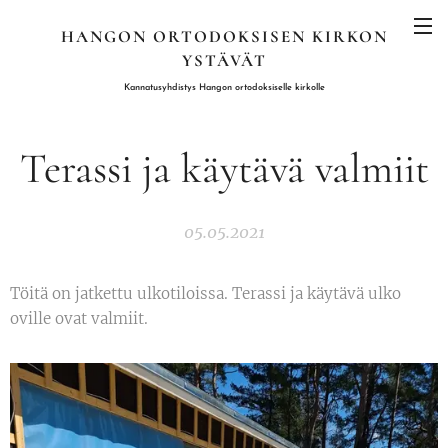
HANGON ORTODOKSISEN KIRKON
YSTÄVÄT
K
annatusyhdistys Hangon ortodoksiselle kirkolle
Terassi ja käytävä valmiit
05.05.2021
Töitä on jatkettu ulkotiloissa. Terassi ja käytävä ulko
oville ovat valmiit.