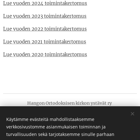
Lue vuoden 2024 toimintakertomus
Lue vuoden 2023 toimintakertomus
Lue vuoden 2022 toimintakertomus
Lue vuoden 2021 toimintakertomus
Lue vuoden 2020 toimintakertomus
Hangon Ortodoksisen kirkon ystävät ry
Kaikki oikeudet pidätetään 2020-2025
Käytämme evästeitä mahdollistaaksemme
Säännöt
verkkosivustomme asianmukaisen toiminnan ja
turvallisuuden sekä tarjotaksemme sinulle parhaan
Toimintakertomus