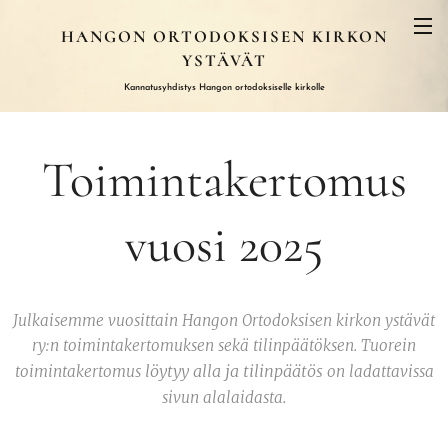
HANGON ORTODOKSISEN KIRKON
YSTÄVÄT
K
annatusyhdistys Hangon ortodoksiselle kirkolle
Toimintakertomus
vuosi 2025
Julkaisemme vuosittain Hangon Ortodoksisen kirkon ystävät
ry:n toimintakertomuksen sekä tilinpäätöksen. Tuorein
löytyy alla
ja tilinpäätös
toimintakertomus
on ladattavissa
.
sivun alalaidasta