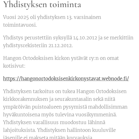
Yhdistyksen toiminta
Vuosi 2025 oli yhdistyksen 13. varsinainen
toimintavuosi.
Yhdistys perustettiin syksyllä 14.10.2012 ja se merkittiin
yhdistysrekisteriin 21.12.2012.
Hangon Ortodoksisen kirkon ystävät ry:n on omat
kotisivut:
https://hangonortodoksisenkirkonystavat.webnode.fi/
Yhdistyksen tarkoitus on tukea Hangon Ortodoksisen
kirkkorakennuksen ja seurakuntasalin sekä niitä
ympäröivän puistoalueen pysymistä mahdollisimman
hyväkuntoisena myös tulevina vuosikymmeninä.
Yhdistyksen varallisuus muodostuu lähinnä
lahjoituksista. Yhdistyksen hallintoon kuuluville
jäsenille ei makseta mitään korvauksia.