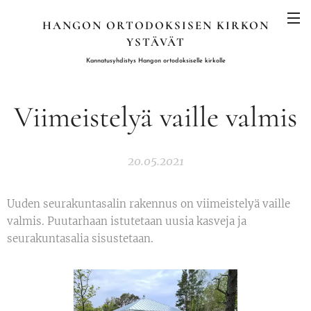
HANGON ORTODOKSISEN KIRKON
YSTÄVÄT
K
annatusyhdistys Hangon ortodoksiselle kirkolle
Viimeistelyä vaille valmis
20.05.2021
Uuden seurakuntasalin rakennus on viimeistelyä vaille
valmis. Puutarhaan istutetaan uusia kasveja ja
seurakuntasalia sisustetaan.